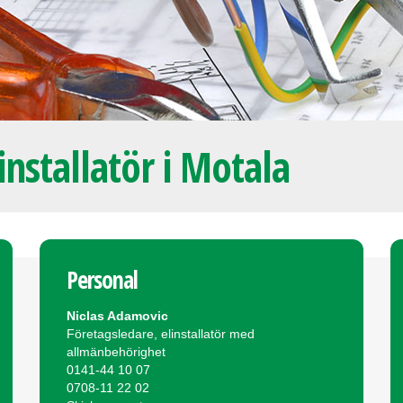
installatör i Motala
Personal
Niclas Adamovic
Företagsledare, elinstallatör med
allmänbehörighet
0141-44 10 07
0708-11 22 02