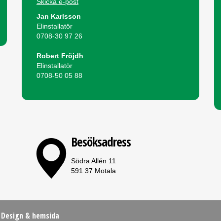
Skicka e-post
Jan Karlsson
Elinstallatör
0708-30 97 26
Robert Fröjdh
Elinstallatör
0708-50 05 88
Besöksadress
Södra Allén 11
591 37 Motala
/
Design
&
hemsida